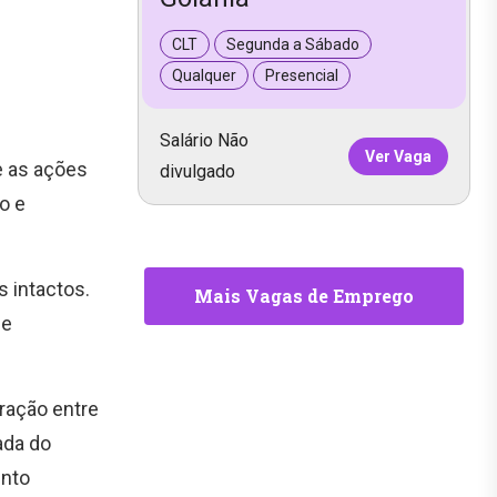
CLT
Segunda a Sábado
Qualquer
Presencial
Salário Não
Ver Vaga
e as ações
divulgado
o e
 intactos.
Mais Vagas de Emprego
de
ração entre
ada do
ento