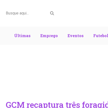
Últimas
Emprego
Eventos
Futebo
GCM recaptura três foragi