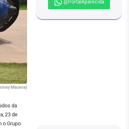
@PortalAparecida
Jhonney Macena)
gidos da
a, 23 de
m o Grupo