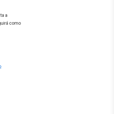
ta a
guirá como
o