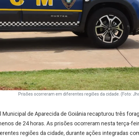
Prisões ocorreram em diferentes regiões da cidade. (Foto: 
l Municipal de Aparecida de Goiânia recapturou três fora
enos de 24 horas. As prisões ocorreram nesta terça-feir
ferentes regiões da cidade, durante ações integradas co