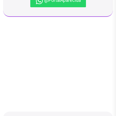
@PortalAparecida