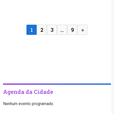
Posts navigation
1
2
3
…
9
»
Agenda da Cidade
Nenhum evento programado.