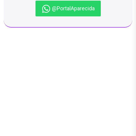
@PortalAparecida