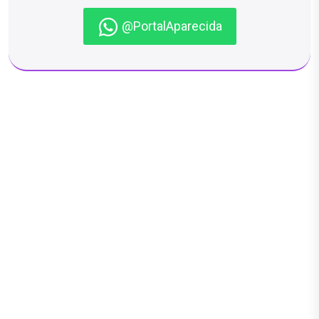
@PortalAparecida