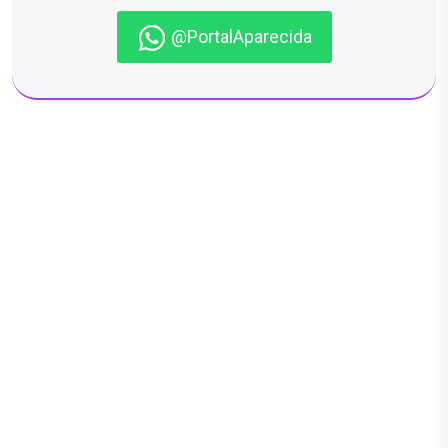
@PortalAparecida