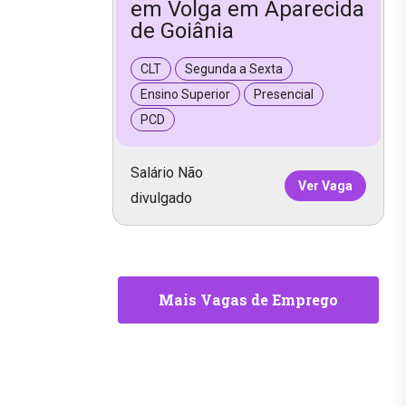
em Volga em Aparecida
de Goiânia
CLT
Segunda a Sexta
Ensino Superior
Presencial
PCD
Salário Não
Ver Vaga
divulgado
Mais Vagas de Emprego