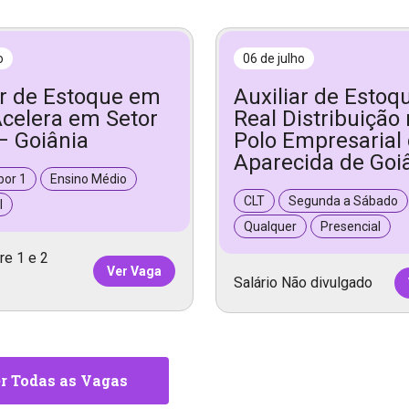
o
06 de julho
ar de Estoque em
Auxiliar de Esto
celera em Setor
Real Distribuição
– Goiânia
Polo Empresarial
Aparecida de Goi
por 1
Ensino Médio
CLT
Segunda a Sábado
l
Qualquer
Presencial
re 1 e 2
Ver Vaga
Salário Não divulgado
r Todas as Vagas