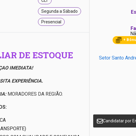
CLT
Segunda a Sábado
Es
Presencial
Fa
Nã
+ Bôn
IAR DE ESTOQUE
Setor Santo Andr
AO IMEDIATA!
SITA EXPERIÊNCIA.
IA:
MORADORES DA REGIÃO.
OS:
ICA
Candidatar por E
RANSPORTE)