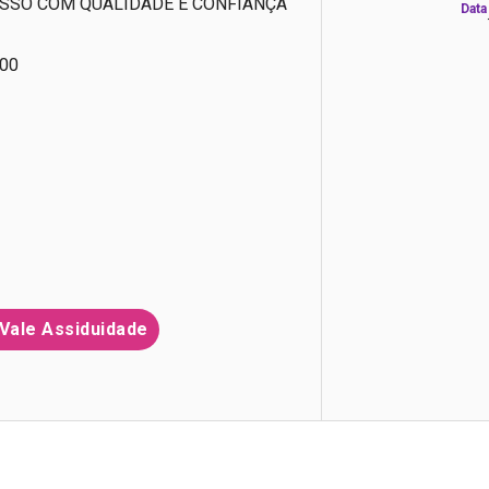
SO COM QUALIDADE E CONFIANÇA
Data
00
Vale Assiduidade