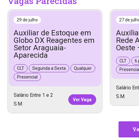
Vagas Parecidas
29 de julho
27 de julh
Auxiliar de Estoque em
Auxili
Globo DX Reagentes em
Rede A
Setor Araguaia-
Oeste 
Aparecida
CLT
6 
CLT
Segunda a Sexta
Qualquer
Presencia
Presencial
Salário Ent
Salário Entre 1 e 2
S.M.
Ver Vaga
S.M.
Ve