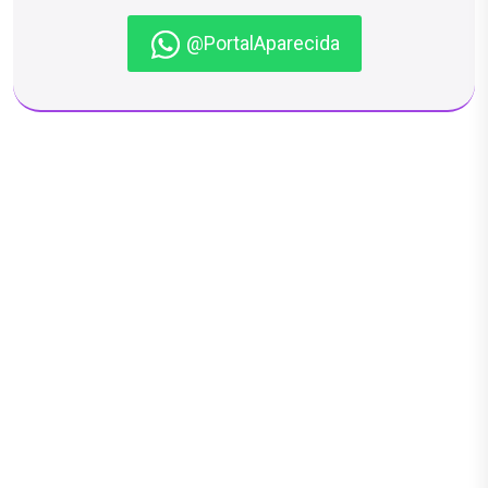
@PortalAparecida