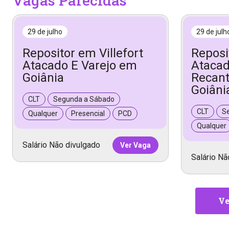
Vagas Parecidas
29 de julho
29 de julh
Repositor em Villefort
Reposi
Atacado E Varejo em
Atacad
Goiânia
Recant
Goiâni
CLT
Segunda a Sábado
CLT
S
Qualquer
Presencial
PCD
Qualquer
Salário Não divulgado
Ver Vaga
Salário Nã
Ve