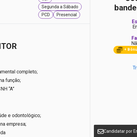
bande
Segunda a Sábado
PCD
Presencial
Es
E
Fa
Nã
ITOR
+ Bôn
T
amental completo;
na função;
CNH “A”
úde e odontológico;
 na empresa;
Candidatar por E
ida