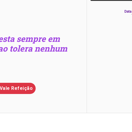
Data
sta sempre em
nao tolera nenhum
Vale Refeição