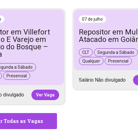
o
07 de julho
tor em Villefort
Repositor em Mul
o E Varejo em
Atacado em Goiâ
o do Bosque –
a
CLT
Segunda a Sábado
Qualquer
Presencial
egunda a Sábado
Presencial
Salário Não divulgado
o divulgado
Ver Vaga
r Todas as Vagas