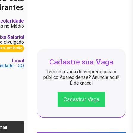
irantes
colaridade
nsino Médio
ixa Salarial
o divulgado
us/Comissão
Cadastre sua Vaga
Local
rindade - GO
Tem uma vaga de emprego para o
público Aparecidense? Anuncie aqui!
É de graça!
Cadastrar Vaga
mail