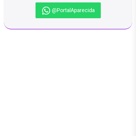
@PortalAparecida