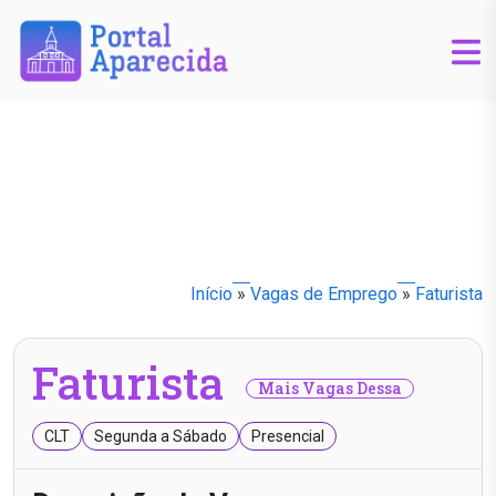
Início
»
Vagas de Emprego
»
Faturista
Faturista
Mais Vagas Dessa
CLT
Segunda a Sábado
Presencial