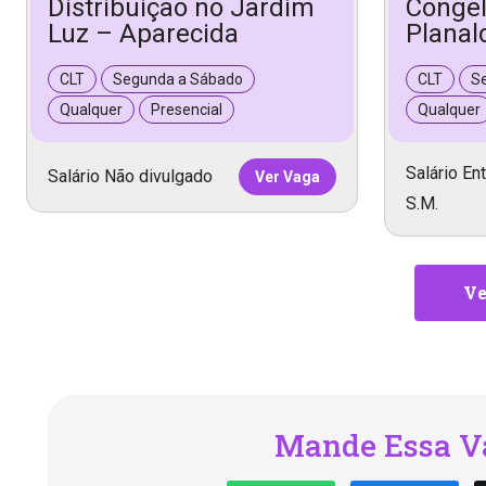
Distribuição no Jardim
Conge
Luz – Aparecida
Planal
CLT
Segunda a Sábado
CLT
S
Qualquer
Presencial
Qualquer
Salário Ent
Salário Não divulgado
Ver Vaga
S.M.
Ve
Mande Essa Va