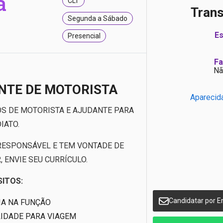
a
CLT
Tran
Segunda a Sábado
Es
Presencial
Fa
Nã
NTE DE MOTORISTA
Aparecid
S DE MOTORISTA E AJUDANTE PARA
IATO.
 RESPONSÁVEL E TEM VONTADE DE
 ENVIE SEU CURRÍCULO.
SITOS:
Candidatar por E
IA NA FUNÇÃO
LIDADE PARA VIAGEM