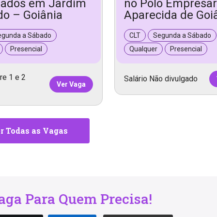
lados em Jardim
no Polo Empresar
do – Goiânia
Aparecida de Goi
egunda a Sábado
CLT
Segunda a Sábado
Presencial
Qualquer
Presencial
re 1 e 2
Salário Não divulgado
Ver Vaga
r Todas as Vagas
ga Para Quem Precisa!