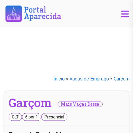
Início
»
Vagas de Emprego
»
Garçom
Garçom
Mais Vagas Dessa
CLT
6 por 1
Presencial