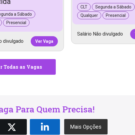
ida
CLT
Segunda a Sábado
egunda a Sábado
Qualquer
Presencial
Presencial
Salário Não divulgado
o divulgado
Ver Vaga
r Todas as Vagas
ga Para Quem Precisa!
Mais Opções