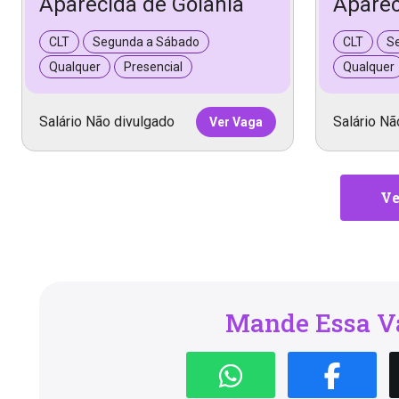
Aparecida de Goiânia
Aparec
CLT
Segunda a Sábado
CLT
S
Qualquer
Presencial
Qualquer
Salário Não divulgado
Salário Nã
Ver Vaga
Ve
Mande Essa Va