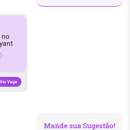
 no
yant
Ver Vaga
Mande sua Sugestão!