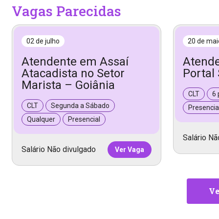
Vagas Parecidas
02 de julho
20 de mai
Atendente em Assaí
Atend
Atacadista no Setor
Portal
Marista – Goiânia
CLT
6 
CLT
Segunda a Sábado
Presencia
Qualquer
Presencial
Salário Nã
Salário Não divulgado
Ver Vaga
Ve