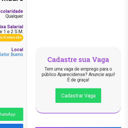
colaridade
Qualquer
ixa Salarial
e 1 e 2 S.M.
us/Comissão
Local
Setor Bueno
Cadastre sua Vaga
Tem uma vaga de emprego para o
público Aparecidense? Anuncie aqui!
É de graça!
Cadastrar Vaga
WhatsApp