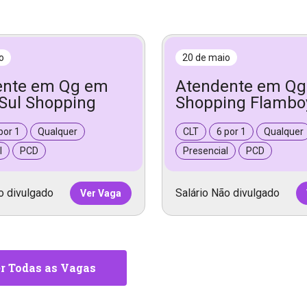
o
20 de maio
ente em Qg em
Atendente em Qg
 Sul Shopping
Shopping Flambo
por 1
Qualquer
CLT
6 por 1
Qualquer
l
PCD
Presencial
PCD
o divulgado
Salário Não divulgado
Ver Vaga
r Todas as Vagas