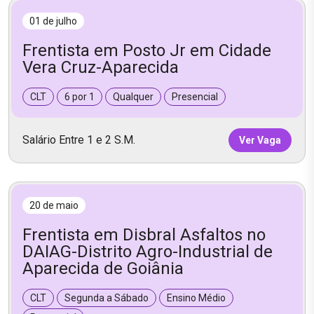
01 de julho
Frentista em Posto Jr em Cidade
Vera Cruz-Aparecida
CLT
6 por 1
Qualquer
Presencial
Salário Entre 1 e 2 S.M.
Ver Vaga
20 de maio
Frentista em Disbral Asfaltos no
DAIAG-Distrito Agro-Industrial de
Aparecida de Goiânia
CLT
Segunda a Sábado
Ensino Médio