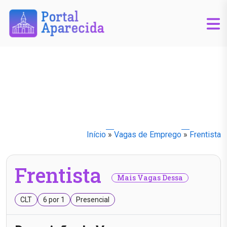
Início
»
Vagas de Emprego
»
Frentista
Frentista
Mais Vagas Dessa
CLT
6 por 1
Presencial