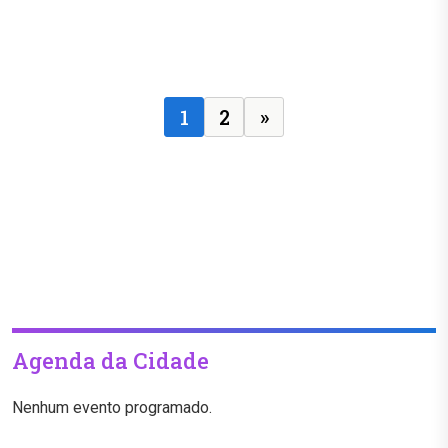
Posts navigation
1
2
»
Agenda da Cidade
Nenhum evento programado.