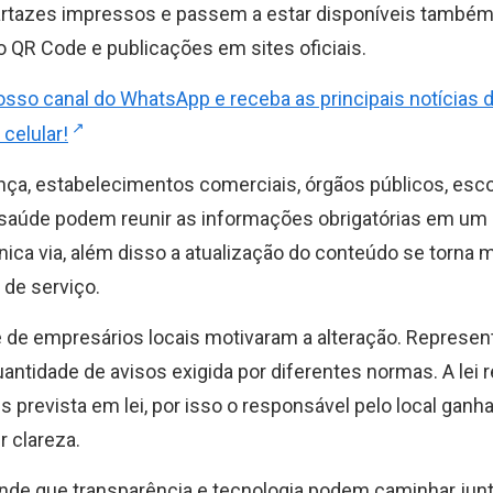
rtazes impressos e passem a estar disponíveis também
o QR Code e publicações em sites oficiais.
osso canal do WhatsApp e receba as principais notícias 
 celular!
a, estabelecimentos comerciais, órgãos públicos, esco
saúde podem reunir as informações obrigatórias em um
a única via, além disso a atualização do conteúdo se torna
 de serviço.
de empresários locais motivaram a alteração. Represen
quantidade de avisos exigida por diferentes normas. A lei
prevista em lei, por isso o responsável pelo local ganh
r clareza.
ende que transparência e tecnologia podem caminhar jun