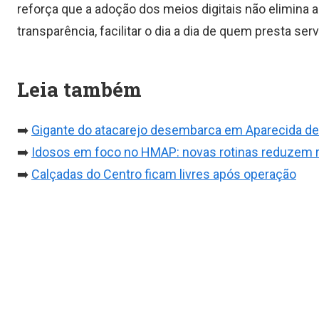
reforça que a adoção dos meios digitais não elimina a
transparência, facilitar o dia a dia de quem presta s
Leia também
➡️
Gigante do atacarejo desembarca em Aparecida de
➡️
Idosos em foco no HMAP: novas rotinas reduzem 
➡️
Calçadas do Centro ficam livres após operação