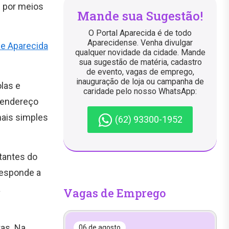
 por meios
Mande sua Sugestão!
O Portal Aparecida é de todo
Aparecidense. Venha divulgar
de Aparecida
qualquer novidade da cidade. Mande
sua sugestão de matéria, cadastro
de evento, vagas de emprego,
inauguração de loja ou campanha de
las e
caridade pelo nosso WhatsApp:
 endereço
 mais simples
(62) 93300-1952
tantes do
 responde a
a
Vagas de Emprego
tas. Na
06 de agosto