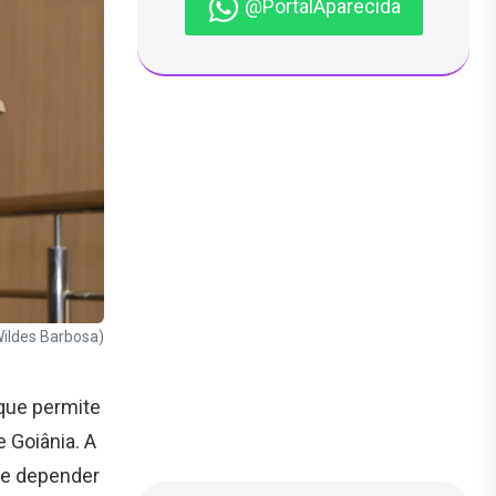
@PortalAparecida
Wildes Barbosa)
 que permite
 Goiânia. A
de depender