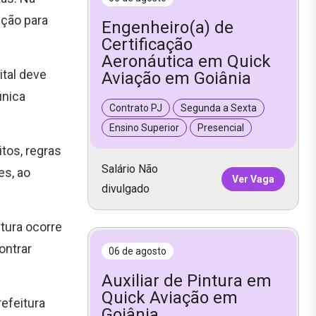
nção para
Engenheiro(a) de
Certificação
Aeronáutica em Quick
ital deve
Aviação em Goiânia
única
Contrato PJ
Segunda a Sexta
Ensino Superior
Presencial
tos, regras
Salário Não
es, ao
Ver Vaga
divulgado
itura ocorre
ontrar
06 de agosto
Auxiliar de Pintura em
Quick Aviação em
refeitura
Goiânia