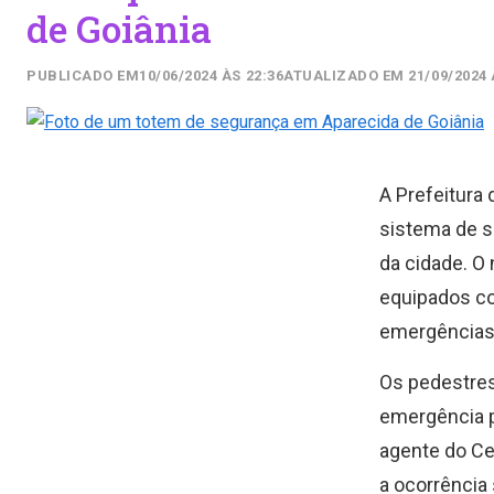
de Goiânia
PUBLICADO EM
10/06/2024 ÀS 22:36
ATUALIZADO EM 21/09/2024 
A Prefeitura
sistema de s
da cidade. O
equipados co
emergências
Os pedestres
emergência p
agente do Cen
a ocorrência 