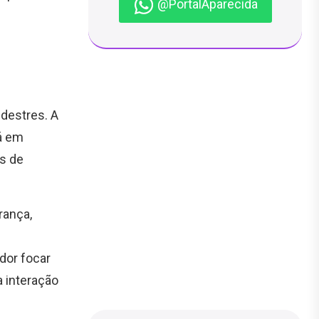
@PortalAparecida
destres. A
rá em
os de
rança,
dor focar
 interação