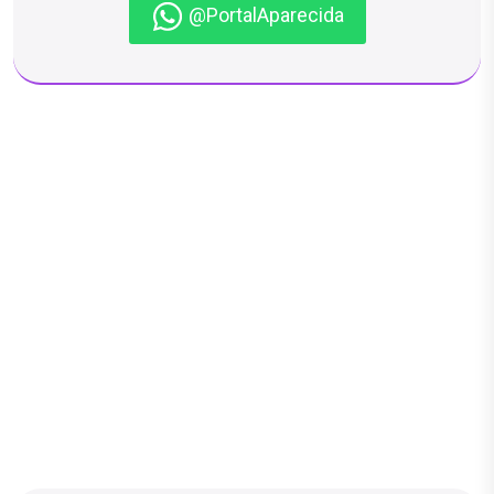
@PortalAparecida