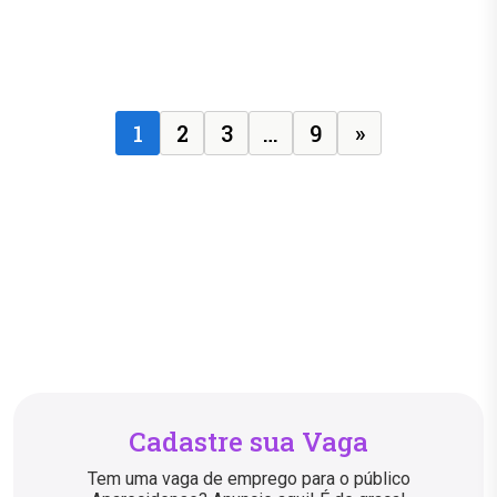
Posts navigation
1
2
3
…
9
»
Cadastre sua Vaga
Tem uma vaga de emprego para o público