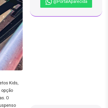
@PortalAparecida
etos Kids,
a opção
as. O
 suspenso