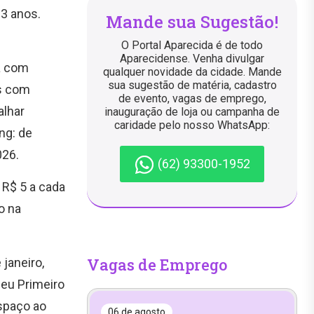
13 anos.
Mande sua Sugestão!
O Portal Aparecida é de todo
Aparecidense. Venha divulgar
a com
qualquer novidade da cidade. Mande
sua sugestão de matéria, cadastro
ns com
de evento, vagas de emprego,
alhar
inauguração de loja ou campanha de
caridade pelo nosso WhatsApp:
ng: de
026.
(62) 93300-1952
 R$ 5 a cada
o na
Vagas de Emprego
janeiro,
Meu Primeiro
spaço ao
06 de agosto