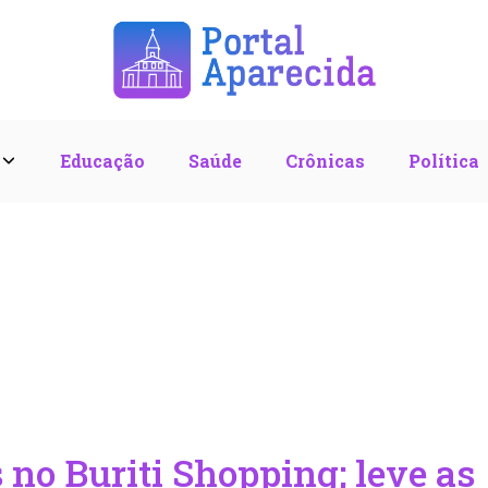
l
Educação
Saúde
Crônicas
Política
s no Buriti Shopping; leve as