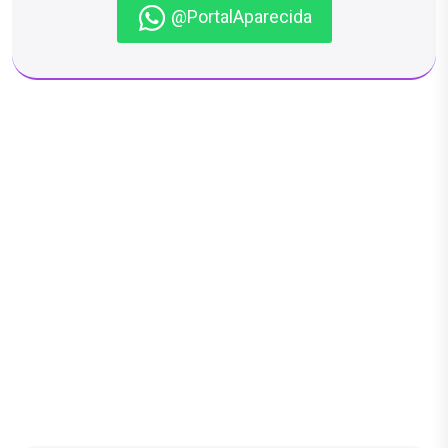
@PortalAparecida