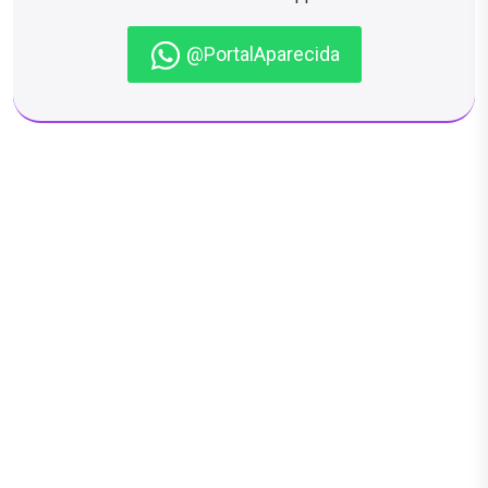
@PortalAparecida