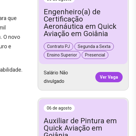
Engenheiro(a) de
ara que
Certificação
Aeronáutica em Quick
mil
Aviação em Goiânia
. O novo
uro e
Contrato PJ
Segunda a Sexta
Ensino Superior
Presencial
bilidade.
Salário Não
Ver Vaga
divulgado
06 de agosto
Auxiliar de Pintura em
Quick Aviação em
Goiânia