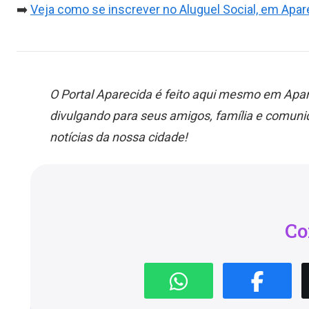
➡️
Veja como se inscrever no Aluguel Social, em Apar
O Portal Aparecida é feito aqui mesmo em Apar
divulgando para seus amigos, família e comu
notícias da nossa cidade!
Co