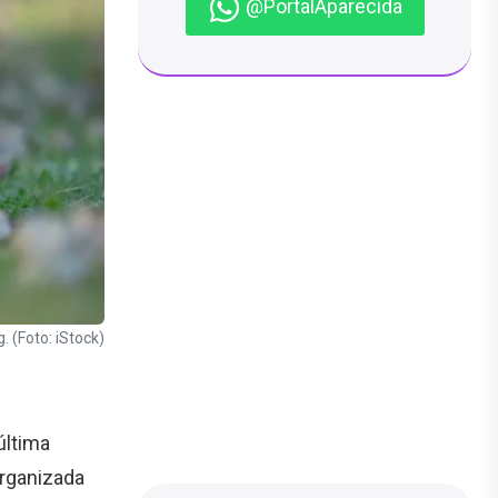
@PortalAparecida
(Foto: iStock)
última
organizada