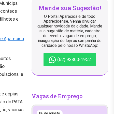
Municipal
Mande sua Sugestão!
acontece
O Portal Aparecida é de todo
filhotes e
Aparecidense. Venha divulgar
qualquer novidade da cidade. Mande
sua sugestão de matéria, cadastro
de evento, vagas de emprego,
de Aparecida
inauguração de loja ou campanha de
caridade pelo nosso WhatsApp:
muitos
(62) 93300-1952
rão
pulacional e
de cópias
Vagas de Emprego
ção do PATA
ção, vacinas
06 de agosto