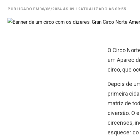
PUBLICADO EM
06/06/2024 ÀS 09:12
ATUALIZADO ÀS 09:55
O Circo Nort
em Aparecida
circo, que o
Depois de uma
primeira cida
matriz de to
diversão. O 
circenses, i
esquecer do 