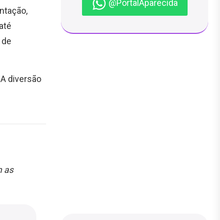
@PortalAparecida
ntação,
até
 de
 A diversão
m as