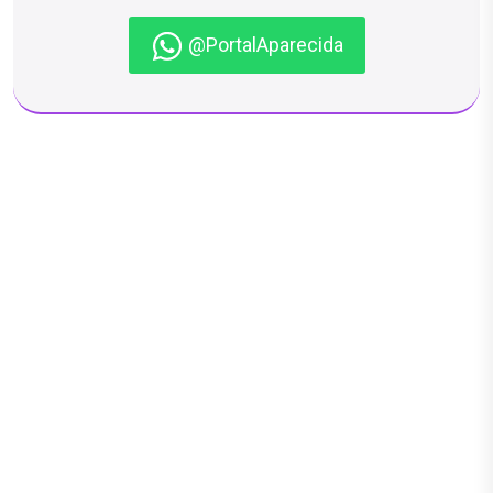
@PortalAparecida