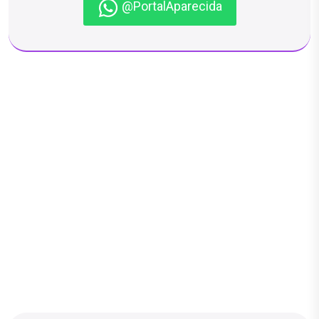
@PortalAparecida