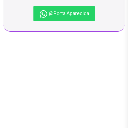
@PortalAparecida