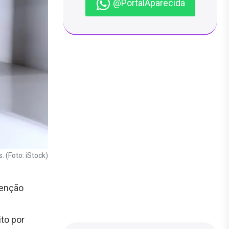
@PortalAparecida
 (Foto: iStock)
tenção
to por