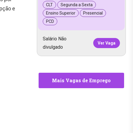
CLT
Segunda a Sexta
upção e
Ensino Superior
Presencial
PCD
Salário Não
Ver Vaga
divulgado
Mais Vagas de Emprego