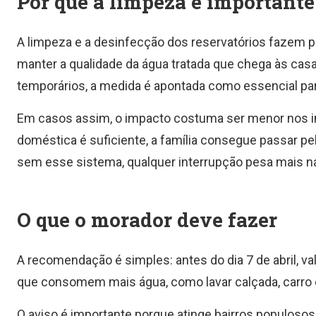
Por que a limpeza é importante
A limpeza e a desinfecção dos reservatórios fazem pa
manter a qualidade da água tratada que chega às cas
temporários, a medida é apontada como essencial pa
Em casos assim, o impacto costuma ser menor nos i
doméstica é suficiente, a família consegue passar p
sem esse sistema, qualquer interrupção pesa mais na r
O que o morador deve fazer
A recomendação é simples: antes do dia 7 de abril, val
que consomem mais água, como lavar calçada, carro 
O aviso é importante porque atinge bairros populosos