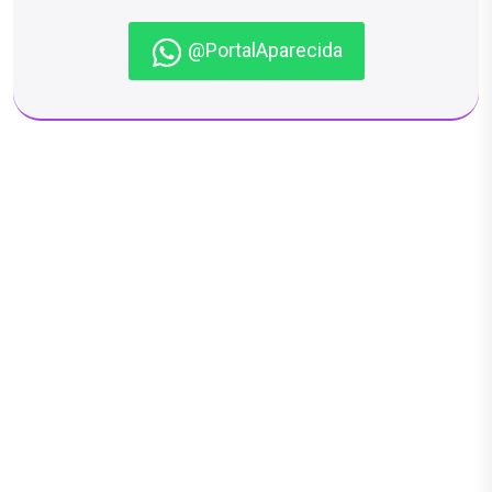
@PortalAparecida