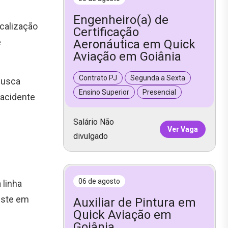
Engenheiro(a) de
scalização
Certificação
e
Aeronáutica em Quick
Aviação em Goiânia
Contrato PJ
Segunda a Sexta
busca
Ensino Superior
Presencial
 acidente
Salário Não
Ver Vaga
divulgado
06 de agosto
 linha
iste em
Auxiliar de Pintura em
Quick Aviação em
Goiânia