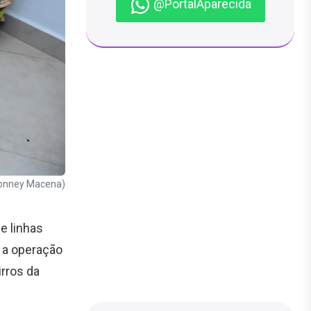
@PortalAparecida
Jhonney Macena)
e linhas
, a operação
irros da