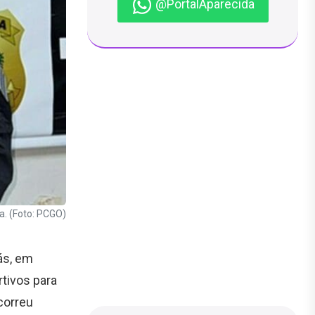
@PortalAparecida
. (Foto: PCGO)
ás, em
rtivos para
correu