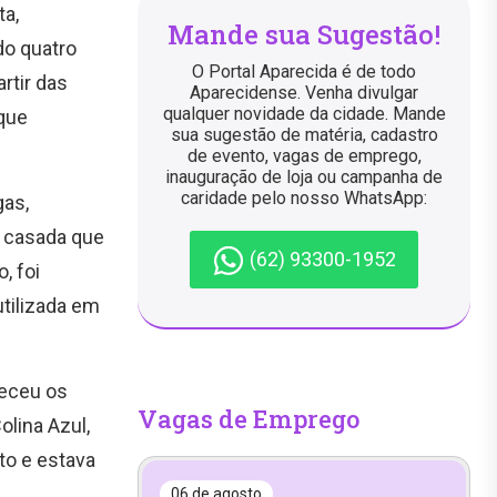
ta,
Mande sua Sugestão!
do quatro
O Portal Aparecida é de todo
rtir das
Aparecidense. Venha divulgar
qualquer novidade da cidade. Mande
 que
sua sugestão de matéria, cadastro
de evento, vagas de emprego,
inauguração de loja ou campanha de
caridade pelo nosso WhatsApp:
gas,
 casada que
(62) 93300-1952
, foi
tilizada em
neceu os
Vagas de Emprego
olina Azul,
to e estava
06 de agosto