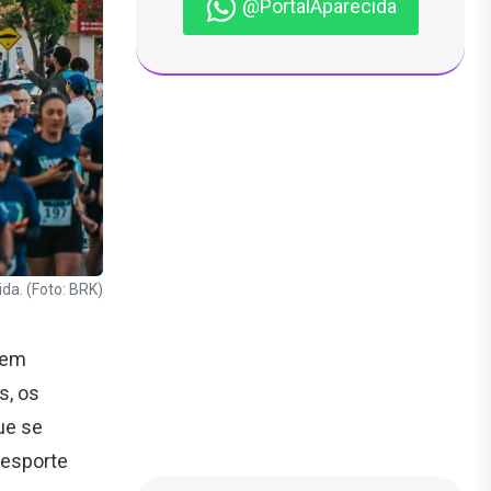
@PortalAparecida
da. (Foto: BRK)
s em
s, os
ue se
 esporte