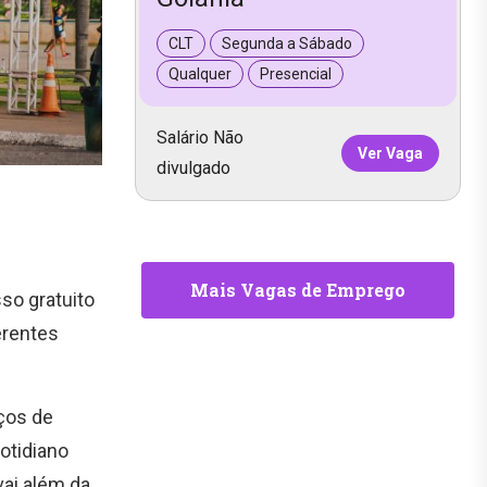
CLT
Segunda a Sábado
Qualquer
Presencial
Salário Não
Ver Vaga
divulgado
Mais Vagas de Emprego
so gratuito
erentes
iços de
otidiano
ai além da