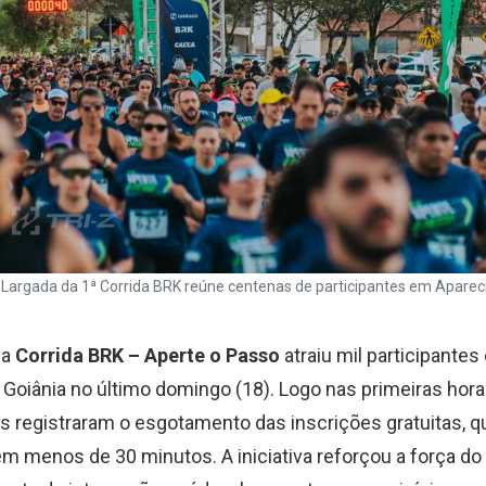
Largada da 1ª Corrida BRK reúne centenas de participantes em Apareci
da
Corrida BRK – Aperte o Passo
atraiu mil participante
 Goiânia no último domingo (18). Logo nas primeiras hora
s registraram o esgotamento das inscrições gratuitas, q
m menos de 30 minutos. A iniciativa reforçou a força do