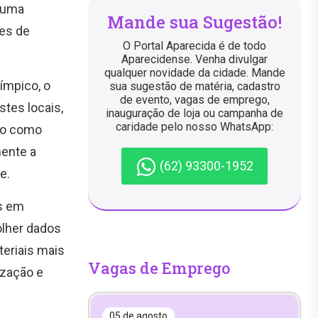
e uma
Mande sua Sugestão!
es de
O Portal Aparecida é de todo
Aparecidense. Venha divulgar
qualquer novidade da cidade. Mande
ímpico, o
sua sugestão de matéria, cadastro
de evento, vagas de emprego,
stes locais,
inauguração de loja ou campanha de
caridade pelo nosso WhatsApp:
ago como
mente a
(62) 93300-1952
e.
as em
olher dados
teriais mais
Vagas de Emprego
ização e
05 de agosto