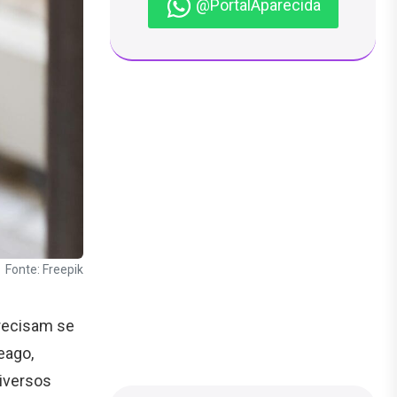
@PortalAparecida
Fonte: Freepik
precisam se
eago,
iversos