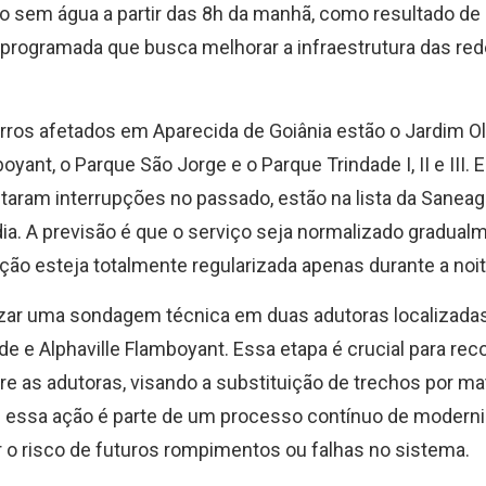
rão sem água a partir das 8h da manhã, como resultado d
rogramada que busca melhorar a infraestrutura das red
irros afetados em Aparecida de Goiânia estão o Jardim Ol
yant, o Parque São Jorge e o Parque Trindade I, II e III. E
ntaram interrupções no passado, estão na lista da Sane
ia. A previsão é que o serviço seja normalizado gradual
uação esteja totalmente regularizada apenas durante a noit
izar uma sondagem técnica em duas adutoras localizad
e e Alphaville Flamboyant. Essa etapa é crucial para rec
tre as adutoras, visando a substituição de trechos por ma
e essa ação é parte de um processo contínuo de modern
 o risco de futuros rompimentos ou falhas no sistema.