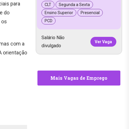
iais para
CLT
Segunda a Sexta
e do
Ensino Superior
Presencial
 os
PCD
Salário Não
Ver Vaga
, mas com a
divulgado
A orientação
Mais Vagas de Emprego