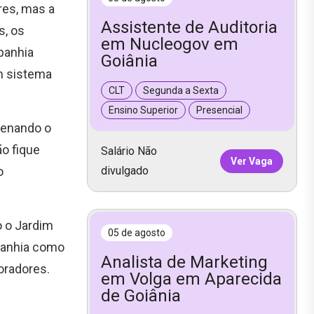
res, mas a
Assistente de Auditoria
s, os
em Nucleogov em
panhia
Goiânia
m sistema
CLT
Segunda a Sexta
Ensino Superior
Presencial
zenando o
o fique
Salário Não
Ver Vaga
o
divulgado
o o Jardim
05 de agosto
mpanhia como
Analista de Marketing
oradores.
em Volga em Aparecida
de Goiânia