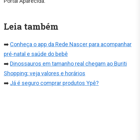
Portal Aparecida.
Leia também
➡️
Conheça o app da Rede Nascer para acompanhar
pré-natal e saúde do bebê
➡️
Dinossauros em tamanho real chegam ao Buriti
Shopping; veja valores e horários
➡️
Já é seguro comprar produtos Ypê?