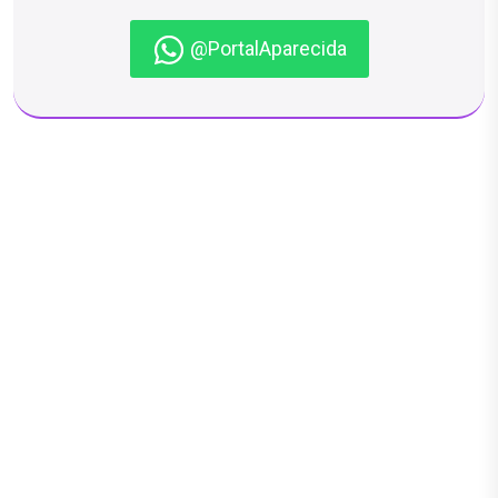
@PortalAparecida