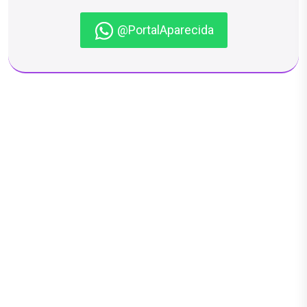
@PortalAparecida