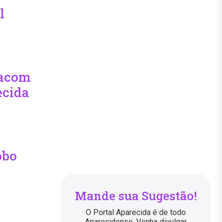
l
racom
ecida
obo
Mande sua Sugestão!
O Portal Aparecida é de todo
Aparecidense. Venha divulgar