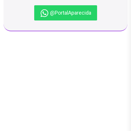
@PortalAparecida