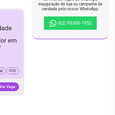
inauguração de loja ou campanha de
caridade pelo nosso WhatsApp:
(62) 93300-1952
idade
dor em
–
al
PCD
Ver Vaga