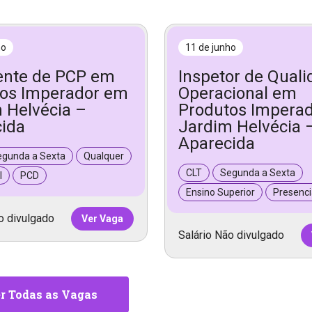
ho
11 de junho
ente de PCP em
Inspetor de Qual
os Imperador em
Operacional em
 Helvécia –
Produtos Impera
ida
Jardim Helvécia 
Aparecida
egunda a Sexta
Qualquer
CLT
Segunda a Sexta
l
PCD
Ensino Superior
Presenci
o divulgado
Ver Vaga
Salário Não divulgado
r Todas as Vagas