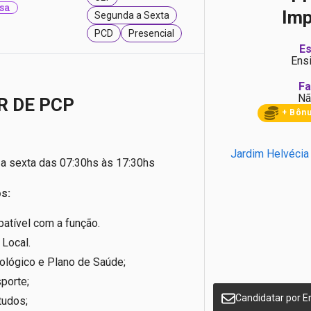
sa
Imp
Segunda a Sexta
PCD
Presencial
Es
Ens
Fa
Nã
R DE PCP
+ Bôn
Jardim Helvécia
a sexta das 07:30hs às 17:30hs
s:
atível com a função.
 Local.
ológico e Plano de Saúde;
sporte;
Candidatar por E
tudos;