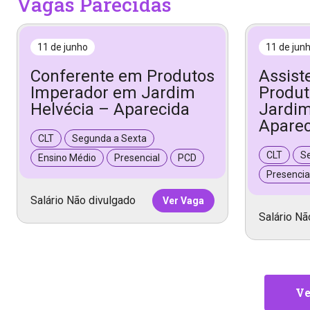
Vagas Parecidas
11 de junho
11 de jun
Conferente em Produtos
Assist
Imperador em Jardim
Produt
Helvécia – Aparecida
Jardim
Aparec
CLT
Segunda a Sexta
CLT
S
Ensino Médio
Presencial
PCD
Presencia
Salário Não divulgado
Ver Vaga
Salário Nã
Ve