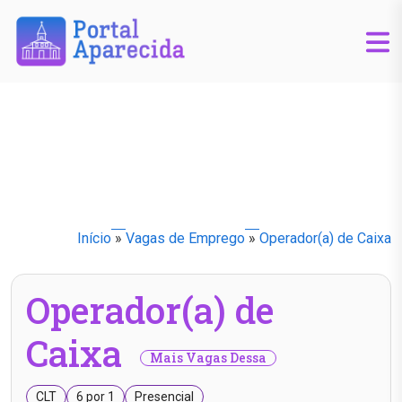
Início
»
Vagas de Emprego
»
Operador(a) de Caixa
Operador(a) de
Caixa
Mais Vagas Dessa
CLT
6 por 1
Presencial