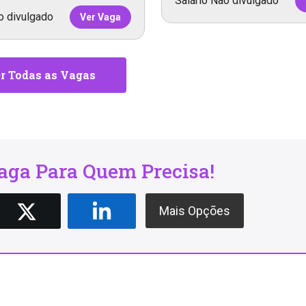
Salário Não divulgado
o divulgado
Ver Vaga
r Todas as Vagas
ga Para Quem Precisa!
Mais Opções