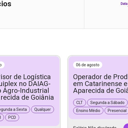
cios
Data
o
06 de agosto
isor de Logística
Operador de Pro
iplex no DAIAG-
em Catarinense 
o Agro-Industrial
Aparecida de Goi
recida de Goiânia
CLT
Segunda a Sábado
egunda a Sexta
Qualquer
Ensino Médio
Presencial
l
PCD