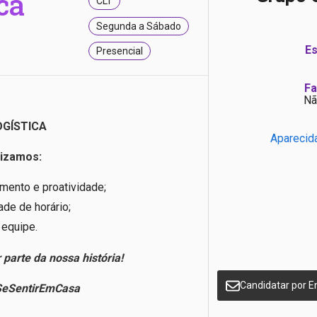
ca
CLT
Segunda a Sábado
Es
Presencial
Fa
Nã
OGÍSTICA
Aparecid
rizamos:
ento e proatividade;
ade de horário;
 equipe.
 parte da nossa história!
Candidatar por E
eSentirEmCasa