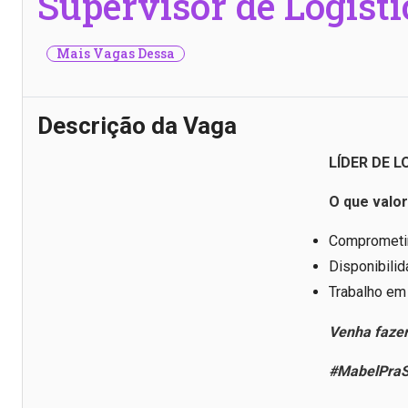
Supervisor de Logísti
Mais Vagas Dessa
Descrição da Vaga
LÍDER DE L
O que valo
Comprometim
Disponibilid
Trabalho em
Venha fazer
#MabelPraS