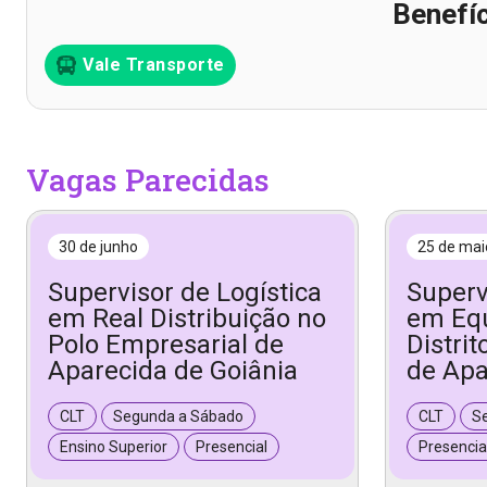
Benefí
Vale Transporte
Vagas Parecidas
30 de junho
25 de mai
Supervisor de Logística
Superv
em Real Distribuição no
em Equ
Polo Empresarial de
Distrit
Aparecida de Goiânia
de Apa
CLT
Segunda a Sábado
CLT
S
Ensino Superior
Presencial
Presencia