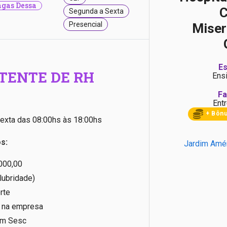
gas Dessa
C
Segunda a Sexta
Presencial
Miser
Es
TENTE DE RH
Ens
Fa
Entr
+ Bôn
exta das 08:00hs às 18:00hs
s:
Jardim Amér
2000,00
lubridade)
rte
 na empresa
om Sesc