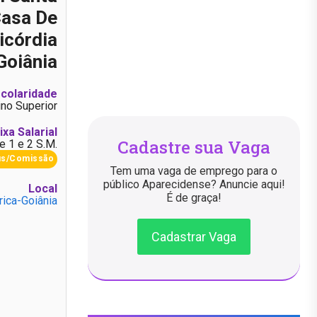
asa De
icórdia
Goiânia
colaridade
ino Superior
ixa Salarial
Cadastre sua Vaga
e 1 e 2 S.M.
us/Comissão
Tem uma vaga de emprego para o
público Aparecidense? Anuncie aqui!
Local
É de graça!
ica-Goiânia
Cadastrar Vaga