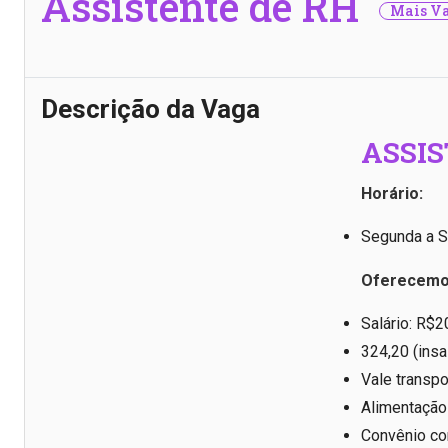
Assistente de RH
Mais Va
Descrição da Vaga
ASSIS
Horário:
Segunda a S
Oferecemo
Salário: R$
324,20 (insa
Vale transpo
Alimentação
Convênio c