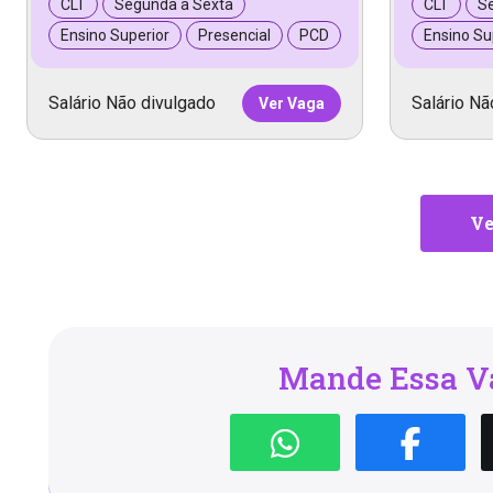
CLT
Segunda a Sexta
CLT
S
Ensino Superior
Presencial
PCD
Ensino Su
Salário Não divulgado
Salário Nã
Ver Vaga
Ve
Mande Essa Va