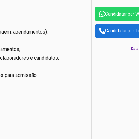
Candidatar por 
Candidatar por T
iagem, agendamentos);
namentos;
Data
colaboradores e candidatos;
es para admissão.