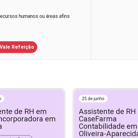
Recursos humanos ou áreas afins
Vale Refeição
o
25 de junho
ente de RH em
Assistente de RH
ncorporadora em
CaseFarma
a
Contabilidade em 
Oliveira-Aparecid