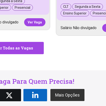
egunda a Sexta
CLT
Segunda a Sexta
perior
Presencial
Ensino Superior
Presenci
o divulgado
Ver Vaga
Salário Não divulgado
r Todas as Vagas
ga Para Quem Precisa!
Mais Opções