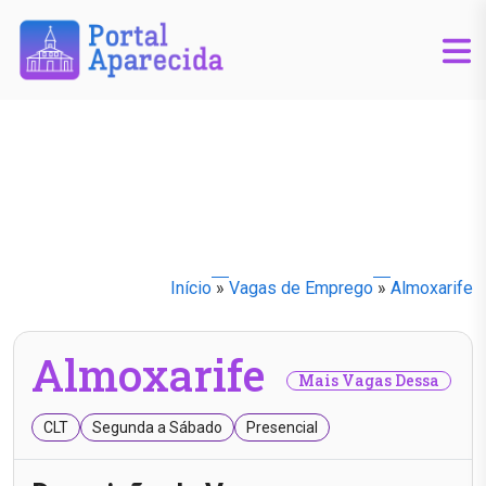
Início
»
Vagas de Emprego
»
Almoxarife
Almoxarife
Mais Vagas Dessa
CLT
Segunda a Sábado
Presencial