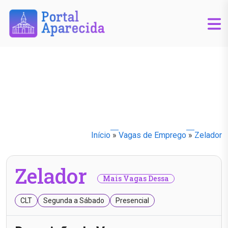
Início
»
Vagas de Emprego
»
Zelador
Zelador
Mais Vagas Dessa
CLT
Segunda a Sábado
Presencial