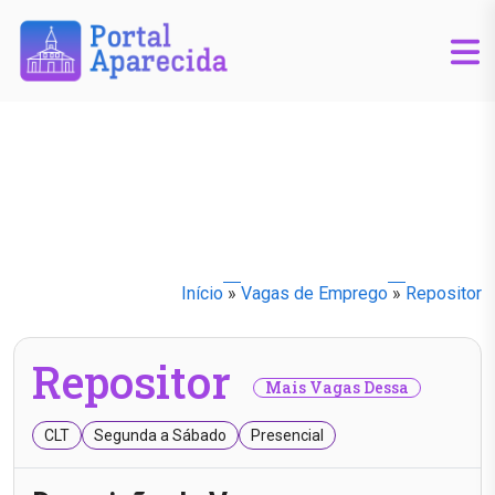
Início
»
Vagas de Emprego
»
Repositor
Repositor
Mais Vagas Dessa
CLT
Segunda a Sábado
Presencial