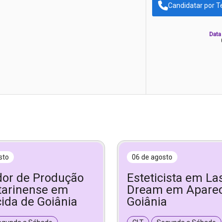
Candidatar por T
Data
sto
06 de agosto
or de Produção
Esteticista em La
tarinense em
Dream em Aparec
ida de Goiânia
Goiânia