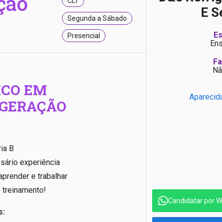
ção
CLT
E S
Segunda a Sábado
Es
Presencial
Ens
Fa
Nã
ICO EM
Aparecid
IGERAÇÃO
ia B
sário experiência
prender e trabalhar
treinamento!
Candidatar por 
s: