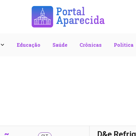
l
Educação
Saúde
Crônicas
Política
D&e Refri