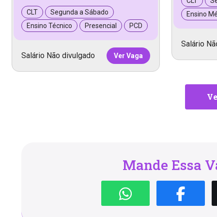
CLT
S
CLT
Segunda a Sábado
Ensino Mé
Ensino Técnico
Presencial
PCD
Salário Nã
Salário Não divulgado
Ver Vaga
Ve
Mande Essa Va