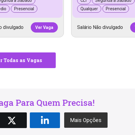
egunda a Sábado
CLT
Segunda a Sábado
dio
Presencial
Qualquer
Presencial
o divulgado
Salário Não divulgado
Ver Vaga
r Todas as Vagas
ga Para Quem Precisa!
Mais Opções