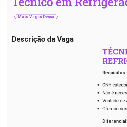
Técnico em Refrigera
Mais Vagas Dessa
Descrição da Vaga
TÉCN
REFR
Requisitos:
CNH categor
Não é neces
Vontade de a
Oferecemos 
Diferenciai