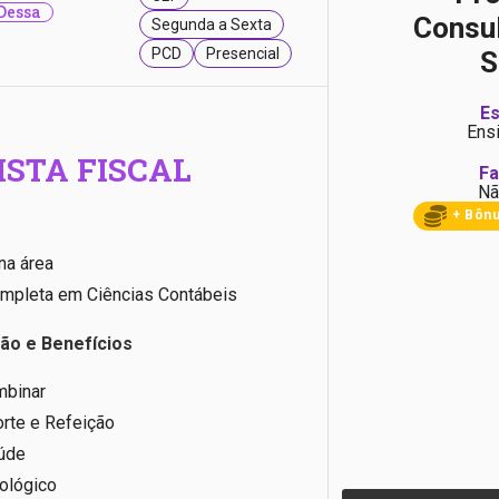
Dessa
Consul
Segunda a Sexta
PCD
Presencial
S
Es
Ens
STA FISCAL
Fa
Nã
+ Bôn
na área
mpleta em Ciências Contábeis
o e Benefícios
mbinar
orte e Refeição
úde
ológico