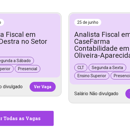
o
25 de junho
ta Fiscal em
Analista Fiscal e
Destra no Setor
CaseFarma
Contabilidade em 
Oliveira-Aparecid
egunda a Sábado
CLT
Segunda a Sexta
perior
Presencial
Ensino Superior
Presenci
o divulgado
Ver Vaga
Salário Não divulgado
r Todas as Vagas