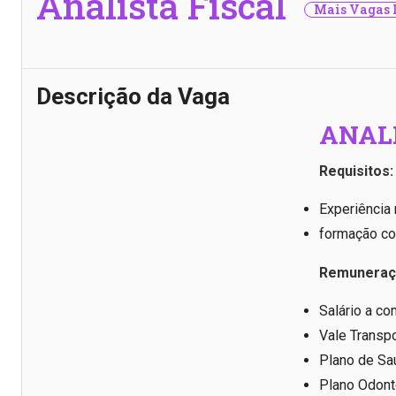
Analista Fiscal
Mais Vagas 
Descrição da Vaga
ANALI
Requisitos:
Experiência 
formação co
Remuneraçã
Salário a co
Vale Transp
Plano de Sa
Plano Odont