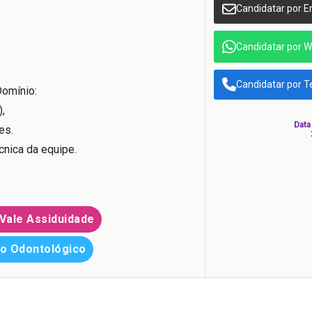
Candidatar por E
Candidatar por 
Candidatar por T
Domínio:
,
Data
es.
cnica da equipe.
Vale Assiduidade
o Odontológico