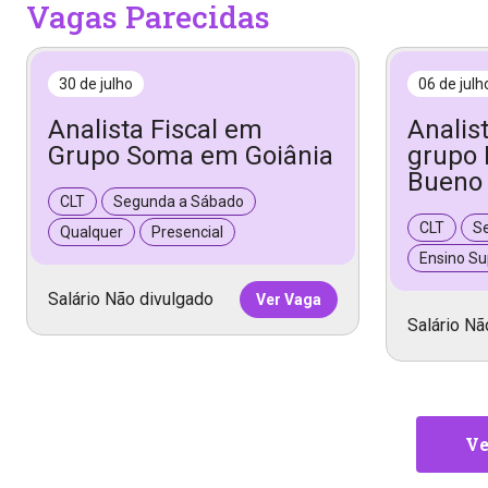
Vagas Parecidas
30 de julho
06 de julh
Analista Fiscal em
Analis
Grupo Soma em Goiânia
grupo 
Bueno
CLT
Segunda a Sábado
CLT
S
Qualquer
Presencial
Ensino Su
Salário Não divulgado
Ver Vaga
Salário Nã
Ve