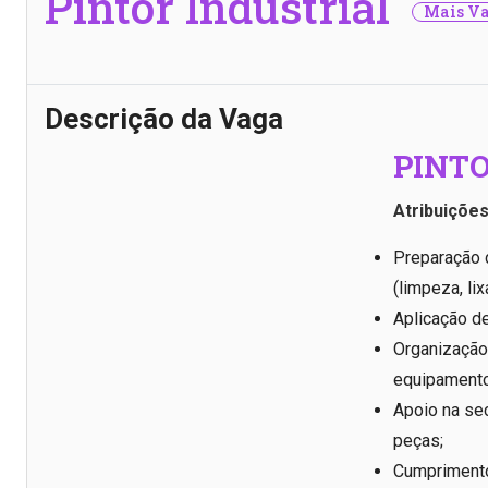
Pintor Industrial
Mais Va
Descrição da Vaga
PINTO
Atribuições
Preparação d
(limpeza, li
Aplicação de
Organização 
equipamento
Apoio na se
peças;
Cumprimento