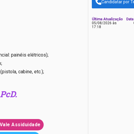
Candidatar por T
Última Atualização
Data
05/08/2026 às
17:18
ial: painéis elétricos);
;
istola, cabine, etc.);
PcD.
Vale Assiduidade