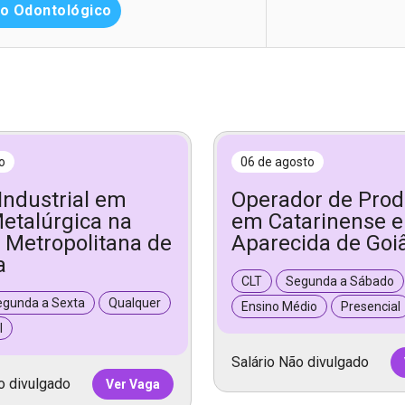
o Odontológico
o
06 de agosto
 Industrial em
Operador de Pro
Metalúrgica na
em Catarinense 
 Metropolitana de
Aparecida de Goi
a
CLT
Segunda a Sábado
egunda a Sexta
Qualquer
Ensino Médio
Presencial
l
Salário Não divulgado
o divulgado
Ver Vaga