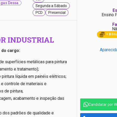
gas Dessa
Segunda a Sábado
Es
PCD
Presencial
Ensino 
Fa
Nã
+ Bôn
R INDUSTRIAL
Aparecid
 do cargo:
e superfícies metálicas para pintura
xamento e tratamento);
 pintura líquida em painéis elétricos;
e controle de materiais e
s de pintura;
cagem, acabamento e inspeção das
Candidatar por 
 dos padrões de qualidade e