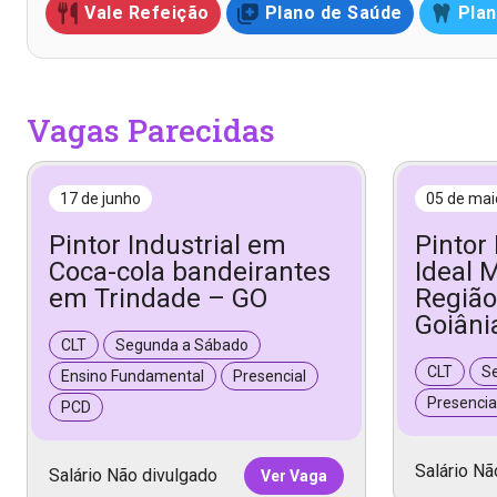
Vale Refeição
Plano de Saúde
Plan
Vagas Parecidas
17 de junho
05 de mai
Pintor Industrial em
Pintor
Coca-cola bandeirantes
Ideal 
em Trindade – GO
Região
Goiâni
CLT
Segunda a Sábado
CLT
S
Ensino Fundamental
Presencial
Presencia
PCD
Salário Nã
Salário Não divulgado
Ver Vaga