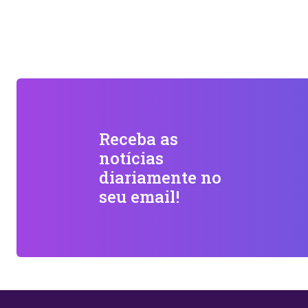
Receba as
notícias
diariamente no
seu email!